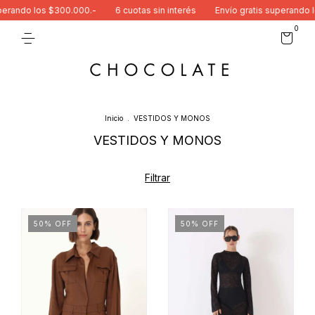
erando los $300.000.-
6 cuotas sin interés
Envío gratis superando lo
0
Inicio
.
VESTIDOS Y MONOS
VESTIDOS Y MONOS
Filtrar
50
%
OFF
50
%
OFF